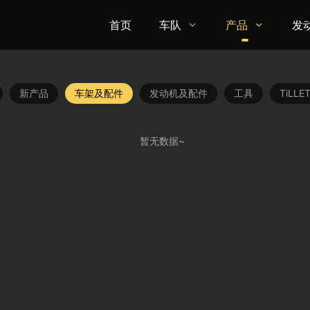
首页
车队
产品
发


新产品
车架及配件
发动机及配件
工具
TiLL
暂无数据~