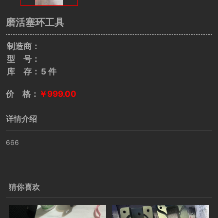
磨活塞环工具
制造商：
型 号：
库 存：
5 件
价 格：
￥999.00
详情介绍
666
猜你喜欢